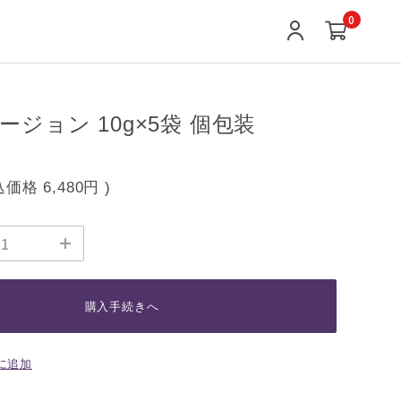
0
ジョン 10g×5袋 個包装
込価格
6,480円
)
購入手続きへ
に追加